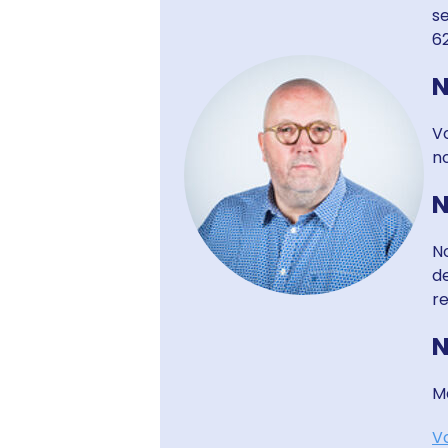
se
62
N
Vo
no
N
N
de
r
N
Ma
Vo