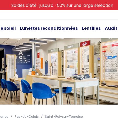
Soldes d’été : jusqu’à -50% sur une large sélection
e soleil
Lunettes reconditionnées
Lentilles
Audit
rance
Pas-de-Calais
Saint-Pol-sur-Ternoise