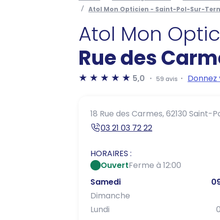
Atol Mon Opticien - Saint-Pol-Sur-Ter
Atol Mon Opti
Rue des Carm
5,0
Donnez 
59 avis
18 Rue des Carmes,
62130 Saint-P
03 21 03 72 22
HORAIRES :
Ouvert
Ferme à 12:00
Samedi
09
Dimanche
Lundi
0