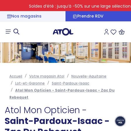
Soldes d’été : jusqu’à -50% sur une large sélection
Nos magasins
Prendre RDV
Connexion
Liste des 
Accueil
Votre magasin Atol
Nouvelle-Aquitaine
Lot-et-Garonne
Saint-Pardoux-Isaac
Atol Mon Opticien - Saint-Pardoux-Isaac - Zac Du
Rebequet
Atol Mon Opticien -
Saint-Pardoux-Isaac -