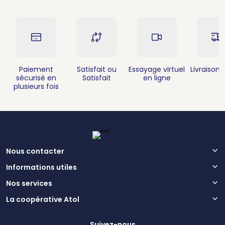
Paiement
Satisfait ou
Essayage virtuel
Livraison 
sécurisé en
Satisfait
en ligne
plusieurs fois
Nous contacter
Informations utiles
Nos services
La coopérative Atol
Suivez-nous