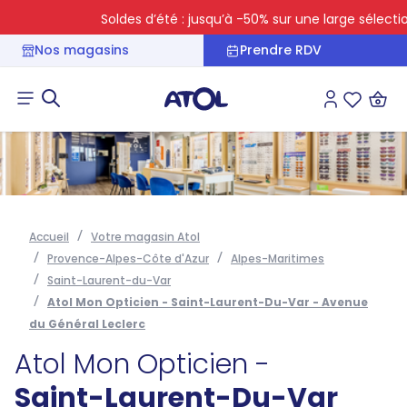
Soldes d’été : jusqu’à -50% sur une large sélection
Nos magasins
Prendre RDV
Connexion
Liste des 
Accueil
Votre magasin Atol
Provence-Alpes-Côte d'Azur
Alpes-Maritimes
Saint-Laurent-du-Var
Atol Mon Opticien - Saint-Laurent-Du-Var - Avenue
du Général Leclerc
Atol Mon Opticien -
Saint-Laurent-Du-Var