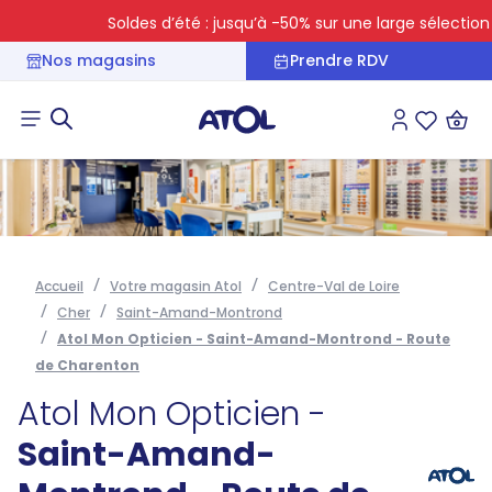
Soldes d’été : jusqu’à -50% sur une large sélection
Nos magasins
Prendre RDV
Connexion
Liste des 
Accueil
Votre magasin Atol
Centre-Val de Loire
Cher
Saint-Amand-Montrond
Atol Mon Opticien - Saint-Amand-Montrond - Route
de Charenton
Atol Mon Opticien -
Saint-Amand-