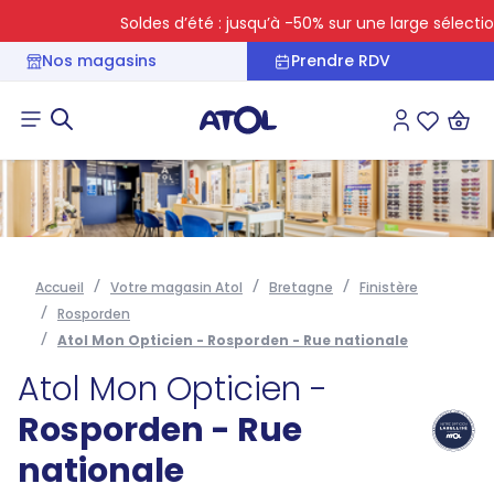
Soldes d’été : jusqu’à -50% sur une large sélection
Nos magasins
Prendre RDV
Connexion
Liste des 
Accueil
Votre magasin Atol
Bretagne
Finistère
Rosporden
Atol Mon Opticien - Rosporden - Rue nationale
Atol Mon Opticien -
Rosporden - Rue
nationale