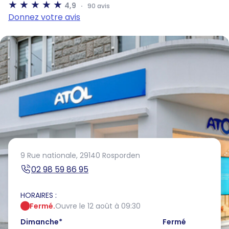
4,9
90 avis
Donnez votre avis
9 Rue nationale,
29140 Rosporden
02 98 59 86 95
HORAIRES :
Fermé.
Ouvre le 12 août à 09:30
Dimanche
*
Fermé