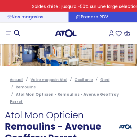
Soldes d’été : jusqu’à -50% sur une large sélection
Nos magasins
Prendre RDV
Connexion
Liste des 
Accueil
Votre magasin Atol
Occitanie
Gard
Remoulins
Atol Mon Opticien - Remoulins - Avenue Geoffroy
Perret
Atol Mon Opticien -
Remoulins - Avenue