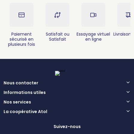
Paiement
Satisfait ou
Essayage virtuel
Livraison 
sécurisé en
Satisfait
en ligne
plusieurs fois
Nous contacter
Informations utiles
Nos services
La coopérative Atol
Suivez-nous