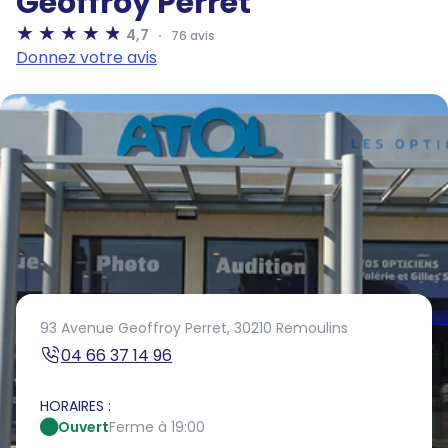
Geoffroy Perret
4,7
76 avis
Donnez votre avis
93 Avenue Geoffroy Perret,
30210 Remoulins
04 66 37 14 96
HORAIRES :
Ouvert
Ferme à 19:00