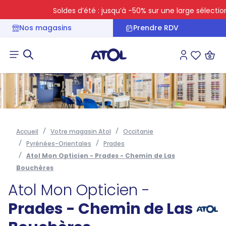
Soldes d’été : jusqu’à -50% sur une large sélection
Nos magasins
Prendre RDV
Connexion
Liste des 
Accueil
Votre magasin Atol
Occitanie
Pyrénées-Orientales
Prades
Atol Mon Opticien - Prades - Chemin de Las
Bouchères
Atol Mon Opticien -
Prades - Chemin de Las