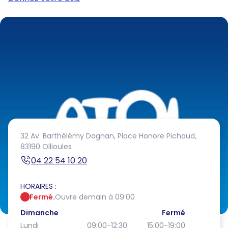
32 Av. Barthélémy Dagnan,
Place Honore Pichaud,
83190 Ollioules
04 22 54 10 20
HORAIRES :
Fermé.
Ouvre demain à 09:00
Dimanche
Fermé
Lundi
09:00-12:30
15:00-19:00