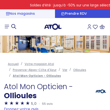
Soldes d’été : jusqu’à -50% sur une large sélection
Nos magasins
Prendre RDV
Connexion
Liste des 
Accueil
Votre magasin Atol
Provence-Alpes-Côte d'Azur
Var
Ollioules
Atol Mon Opticien - Ollioules
Atol Mon Opticien -
Ollioules
5,0
55 avis
Donnez votre avis