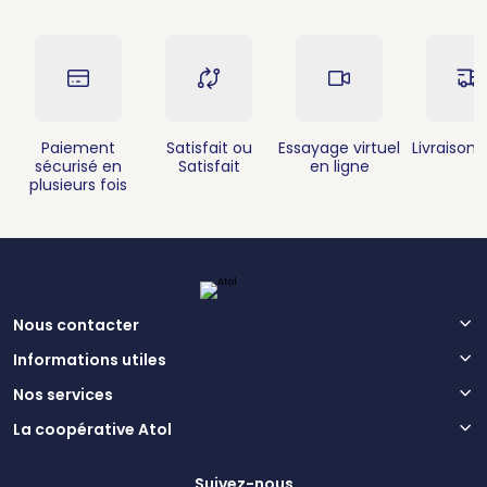
Paiement
Satisfait ou
Essayage virtuel
Livraison 
sécurisé en
Satisfait
en ligne
plusieurs fois
Nous contacter
Informations utiles
Nos services
La coopérative Atol
Suivez-nous