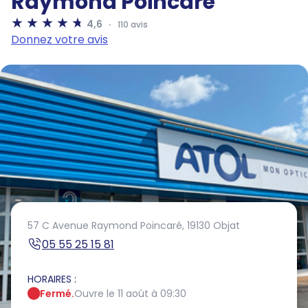
Raymond Poincaré
4,6
110 avis
Donnez votre avis
57 C Avenue Raymond Poincaré,
19130 Objat
05 55 25 15 81
HORAIRES :
Fermé.
Ouvre le 11 août à 09:30