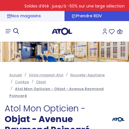
Soldes d’été : jusqu’à -50% sur une large sélection
Nos magasins
Prendre RDV
Connexion
Liste des 
Accueil
Votre magasin Atol
Nouvelle-Aquitaine
Corrèze
Objat
Atol Mon Opticien - Objat - Avenue Raymond
Poincaré
Atol Mon Opticien -
Objat - Avenue