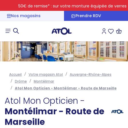
50€ de remise* : sur votre monture équipée de verres trans
Nos magasins
Prendre RDV
Connexion
Liste des 
Accueil
Votre magasin Atol
Auvergne-Rhône-Alpes
Drôme
Montélimar
Atol Mon Opticien - Montélimar - Route de Marseille
Atol Mon Opticien -
Montélimar - Route de
Marseille