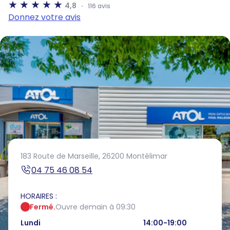
4,8
116 avis
Donnez votre avis
183 Route de Marseille,
26200 Montélimar
04 75 46 08 54
HORAIRES :
Fermé.
Ouvre demain à 09:30
Lundi
14:00-19:00