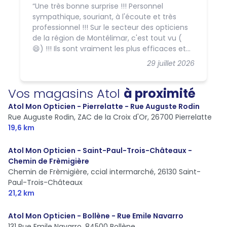
Une très bonne surprise !!! Personnel
sympathique, souriant, à l'écoute et très
professionnel !!! Sur le secteur des opticiens
de la région de Montélimar, c'est tout vu (
😄) !!! Ils sont vraiment les plus efficaces et
sûrs !!! N'hésitez pas à les choisir, vous ne
29 juillet 2026
serez pas déçu.
Vos magasins Atol
à proximité
Atol Mon Opticien - Pierrelatte - Rue Auguste Rodin
Rue Auguste Rodin, ZAC de la Croix d'Or,
26700 Pierrelatte
19,6 km
Atol Mon Opticien - Saint-Paul-Trois-Châteaux -
Chemin de Frèmigière
Chemin de Frèmigière, ccial intermarché,
26130 Saint-
Paul-Trois-Châteaux
21,2 km
Atol Mon Opticien - Bollène - Rue Emile Navarro
131 Rue Emile Navarro,
84500 Bollène