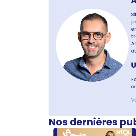
A
S
pr
en
tr
Ac
at
U
F
é
Vo
Nos dernières pu