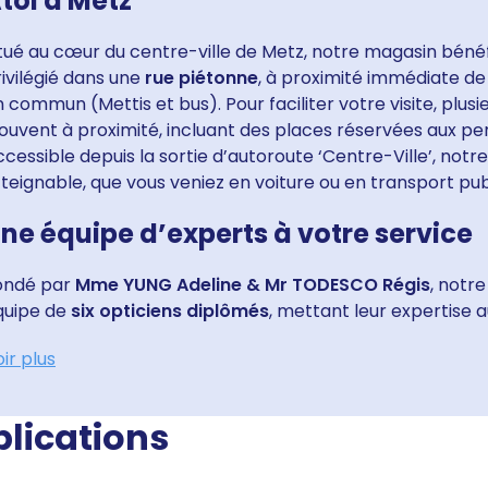
tol à Metz
itué au cœur du centre-ville de Metz, notre magasin bén
ivilégié dans une
rue piétonne
, à proximité immédiate de
 commun (Mettis et bus). Pour faciliter votre visite, plus
ouvent à proximité, incluant des places réservées aux per
cessible depuis la sortie d’autoroute ‘Centre-Ville’, notr
teignable, que vous veniez en voiture ou en transport pub
ne équipe d’experts à votre service
ondé par
Mme YUNG Adeline & Mr TODESCO Régis
, notr
quipe de
six opticiens diplômés
, mettant leur expertise au
ir plus
blications