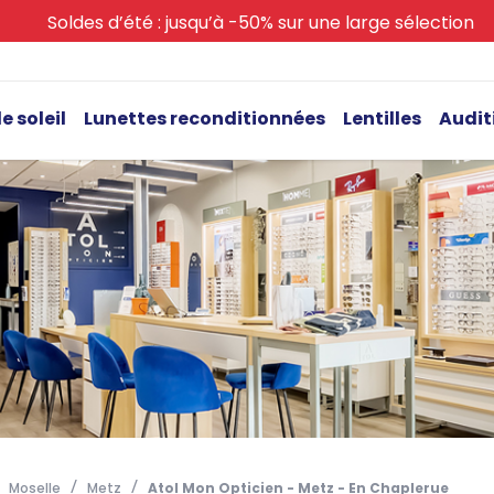
Soldes d’été : jusqu’à -50% sur une large sélection
e soleil
Lunettes reconditionnées
Lentilles
Audit
Moselle
Metz
Atol Mon Opticien - Metz - En Chaplerue