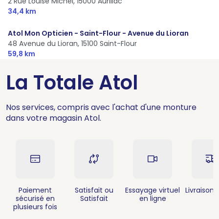
2 Rue Louise Michel,
15000 Aurillac
34,4 km
Atol Mon Opticien - Saint-Flour - Avenue du Lioran
48 Avenue du Lioran,
15100 Saint-Flour
59,8 km
La Totale Atol
Nos services, compris avec l'achat d'une monture
dans votre magasin Atol.
Paiement
Satisfait ou
Essayage virtuel
Livraison 
sécurisé en
Satisfait
en ligne
plusieurs fois