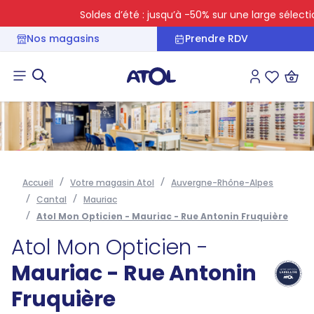
Soldes d’été : jusqu’à -50% sur une large sélection
Nos magasins
Prendre RDV
Connexion
Liste des 
Accueil
Votre magasin Atol
Auvergne-Rhône-Alpes
Cantal
Mauriac
Atol Mon Opticien - Mauriac - Rue Antonin Fruquière
Atol Mon Opticien -
Mauriac - Rue Antonin
Fruquière