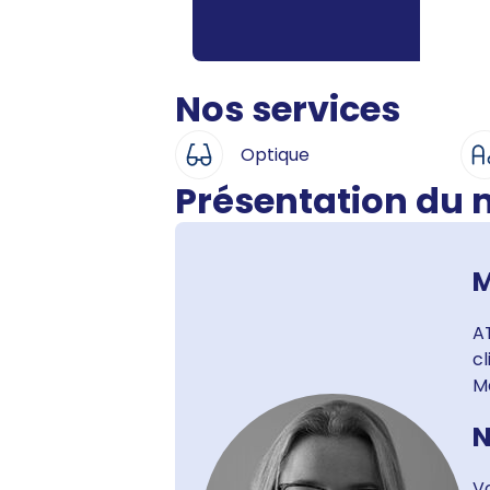
Nos services
Optique
Présentation du
M
AT
c
M
N
Vo