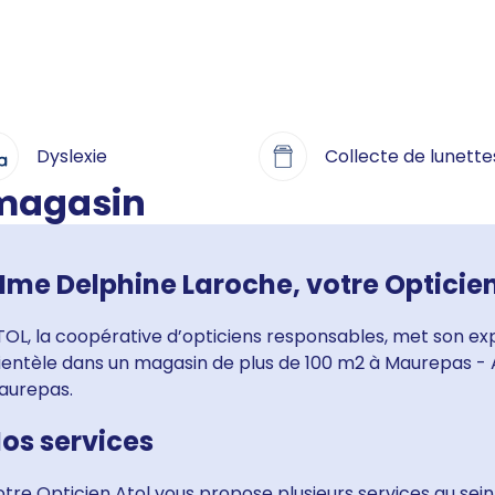
Dyslexie
Collecte de lunette
 magasin
me Delphine Laroche, votre Opticie
OL, la coopérative d’opticiens responsables, met son exp
lientèle dans un magasin de plus de 100 m2 à Maurepas 
aurepas.
os services
tre Opticien Atol vous propose plusieurs services au sein