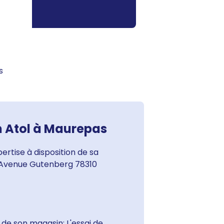
s
n Atol à Maurepas
ertise à disposition de sa
- Avenue Gutenberg 78310
 de son magasin: L'essai de