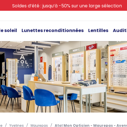
Soldes d’été : jusqu’à -50% sur une large sélection
e soleil
Lunettes reconditionnées
Lentilles
Audit
ce
Yvelines
Maurepas
Atol Mon Opticien - Maurepas - Ave