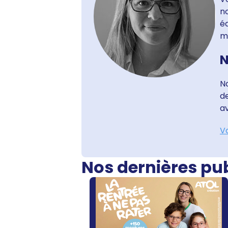
no
é
m
N
N
d
av
Vo
Nos dernières pu