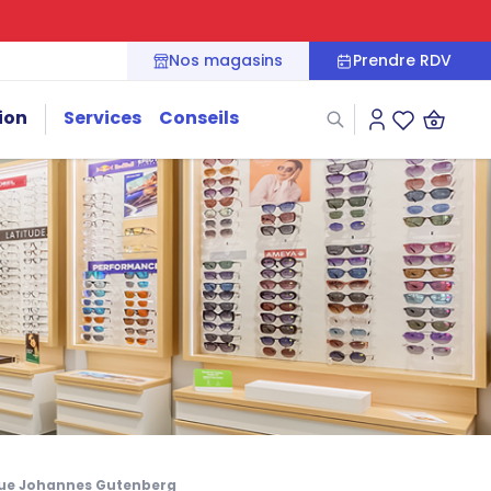
Nos magasins
Prendre RDV
ion
Services
Conseils
Connexion
Liste des fa
nue Johannes Gutenberg