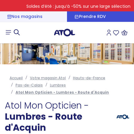
Soldes d’été : jusqu’à -50% sur une large sélection
Nos magasins
Prendre RDV
Connexion
Liste des 
Accueil
Votre magasin Atol
Hauts-de-France
Pas-de-Calais
Lumbres
Atol Mon Opticien - Lumbres - Route d'Acquin
Atol Mon Opticien -
Lumbres - Route
d'Acquin