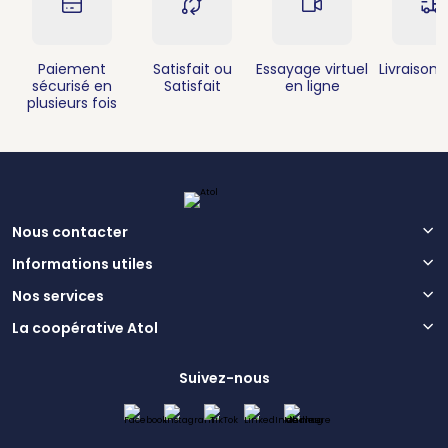
Paiement
Satisfait ou
Essayage virtuel
Livraison 
sécurisé en
Satisfait
en ligne
plusieurs fois
Nous contacter
Informations utiles
Nos services
La coopérative Atol
Suivez-nous