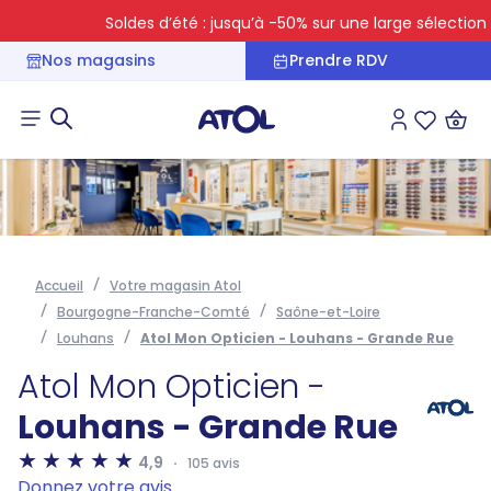
Soldes d’été : jusqu’à -50% sur une large sélection
Nos magasins
Prendre RDV
Connexion
Liste des 
Accueil
Votre magasin Atol
Bourgogne-Franche-Comté
Saône-et-Loire
Louhans
Atol Mon Opticien - Louhans - Grande Rue
Atol Mon Opticien -
Louhans - Grande Rue
4,9
105 avis
Donnez votre avis