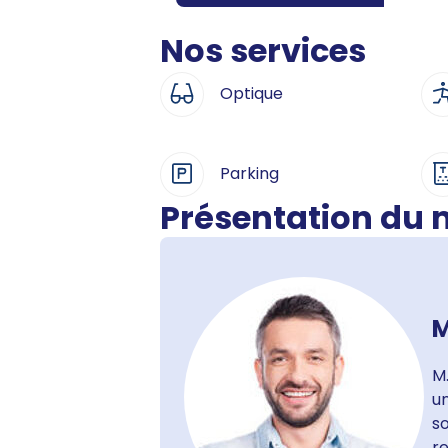
Nos services
Optique
Parking
Présentation du
M
M.
un
so
re