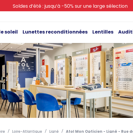
Soldes d’été : jusqu’à -50% sur une large sélection
e soleil
Lunettes reconditionnées
Lentilles
Audit
ire
Loire-Atlantique
Ligné
Atol Mon Opticien - Ligné - Rue d