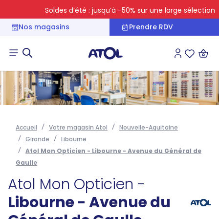
Soldes d’été : jusqu’à -50% sur une large sélection
Nos magasins
Prendre RDV
Connexion
Liste des 
Accueil
Votre magasin Atol
Nouvelle-Aquitaine
Gironde
Libourne
Atol Mon Opticien - Libourne - Avenue du Général de
Gaulle
Atol Mon Opticien -
Libourne - Avenue du