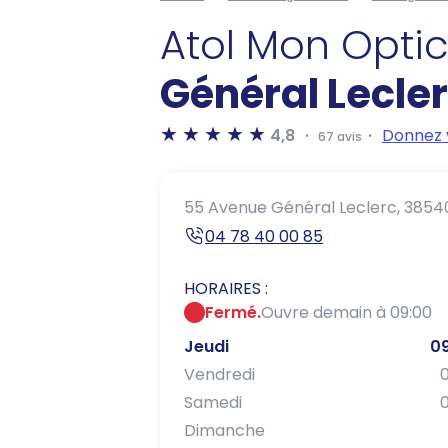
Atol Mon Opti
Général Lecle
4,8
Donnez 
67 avis
55 Avenue Général Leclerc,
38540
04 78 40 00 85
HORAIRES :
Fermé.
Ouvre demain à 09:00
Jeudi
09
Vendredi
0
Samedi
0
Dimanche