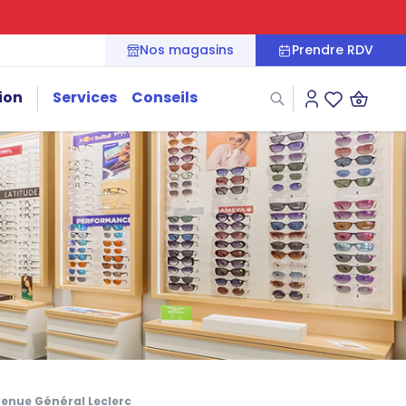
Nos magasins
Prendre RDV
ion
Services
Conseils
Connexion
Liste des fa
venue Général Leclerc