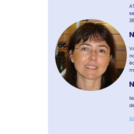
AT
s
3
N
Vo
no
é
m
N
N
de
Vo