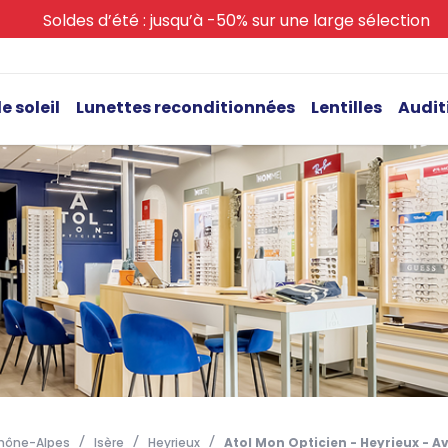
Soldes d’été : jusqu’à -50% sur une large sélection
e soleil
Lunettes reconditionnées
Lentilles
Audit
hône-Alpes
Isère
Heyrieux
Atol Mon Opticien - Heyrieux - A