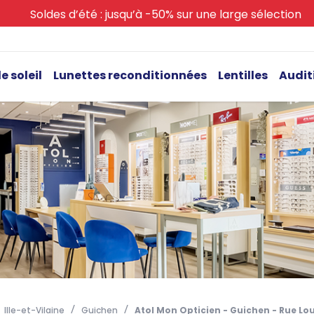
Soldes d’été : jusqu’à -50% sur une large sélection
e soleil
Lunettes reconditionnées
Lentilles
Audit
Ille-et-Vilaine
Guichen
Atol Mon Opticien - Guichen - Rue Lo