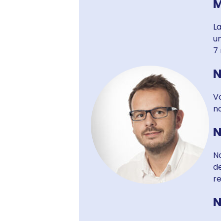
M
L
u
7
N
Vo
no
N
N
de
r
N