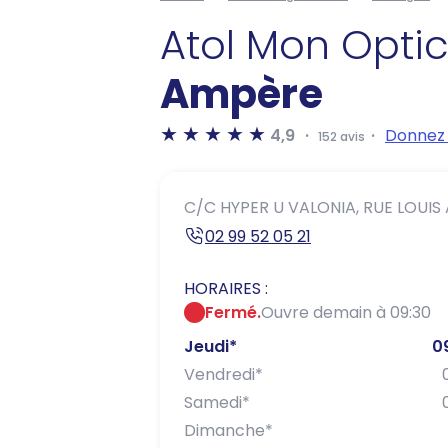
Atol Mon Opti
Ampère
4,9
Donnez 
152 avis
C/C HYPER U VALONIA,
RUE LOUIS
02 99 52 05 21
HORAIRES :
Fermé.
Ouvre demain à 09:30
Jeudi
*
0
Vendredi
*
Samedi
*
Dimanche
*