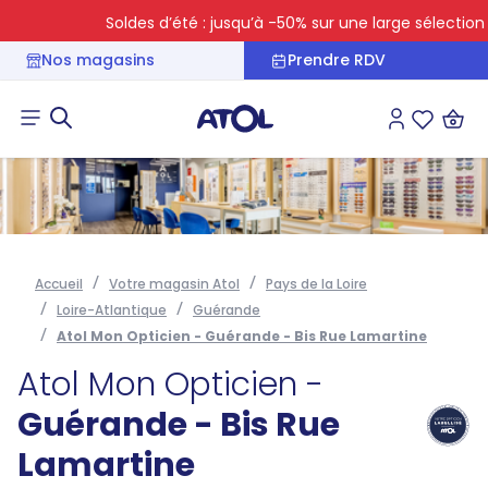
Soldes d’été : jusqu’à -50% sur une large sélection
Nos magasins
Prendre RDV
Connexion
Liste des 
Accueil
Votre magasin Atol
Pays de la Loire
Loire-Atlantique
Guérande
Atol Mon Opticien - Guérande - Bis Rue Lamartine
Atol Mon Opticien -
Guérande - Bis Rue
Lamartine