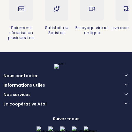
Paiement
Satisfait ou
Essayage virtuel
Livraison 
sécurisé en
Satisfait
en ligne
plusieurs fois
Nous contacter
Informations utiles
Nos services
La coopérative Atol
Suivez-nous