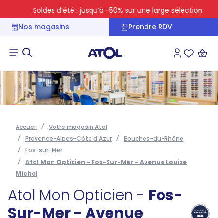
Soldes d’été : jusqu’à -50% sur une large sélection
Nos magasins
Prendre RDV
Connexion
Liste des 
Accueil
Votre magasin Atol
Provence-Alpes-Côte d'Azur
Bouches-du-Rhône
Fos-sur-Mer
Atol Mon Opticien - Fos-Sur-Mer - Avenue Louise
Michel
Atol Mon Opticien -
Fos-
Sur-Mer - Avenue