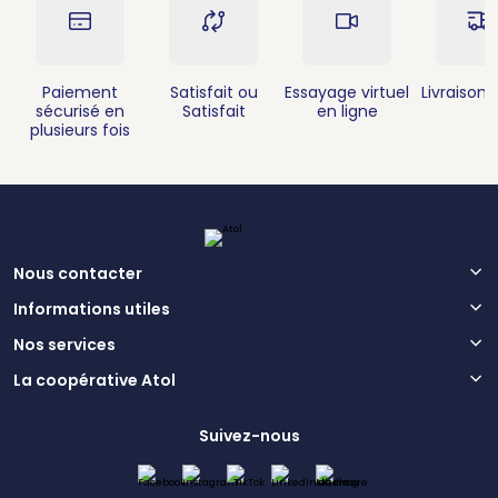
Paiement
Satisfait ou
Essayage virtuel
Livraison 
sécurisé en
Satisfait
en ligne
plusieurs fois
Nous contacter
Informations utiles
Nos services
La coopérative Atol
Suivez-nous