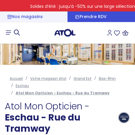
Soldes d’été : jusqu’à -50% sur une large sélection
Nos magasins
Prendre RDV
Connexion
Liste des 
Accueil
Votre magasin Atol
Grand Est
Bas-Rhin
Eschau
Atol Mon Opticien - Eschau - Rue du Tramway
Atol Mon Opticien -
Eschau - Rue du
Tramway