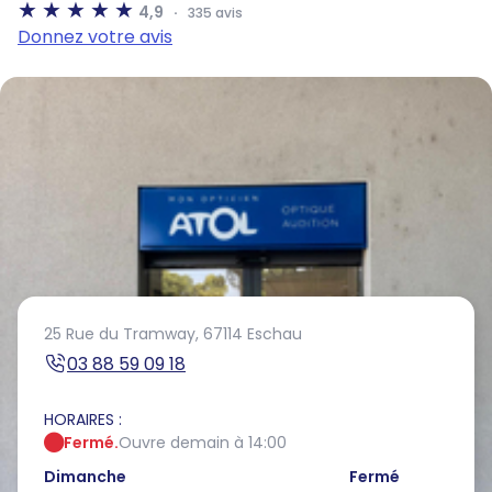
4,9
335 avis
Donnez votre avis
25 Rue du Tramway,
67114 Eschau
03 88 59 09 18
HORAIRES :
Fermé.
Ouvre demain à 14:00
Dimanche
Fermé