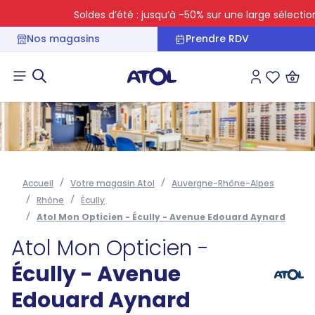
Soldes d’été : jusqu’à -50% sur une large sélection
Nos magasins
Prendre RDV
Connexion
Liste des 
Accueil
Votre magasin Atol
Auvergne-Rhône-Alpes
Rhône
Écully
Atol Mon Opticien - Écully - Avenue Edouard Aynard
Atol Mon Opticien -
Écully - Avenue
Edouard Aynard