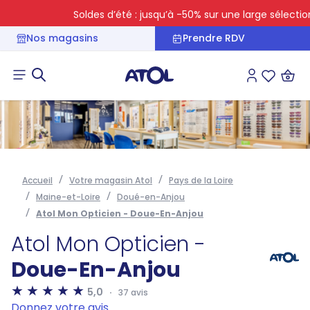
Soldes d’été : jusqu’à -50% sur une large sélection
Nos magasins
Prendre RDV
Connexion
Liste des 
Accueil
Votre magasin Atol
Pays de la Loire
Maine-et-Loire
Doué-en-Anjou
Atol Mon Opticien - Doue-En-Anjou
Atol Mon Opticien -
Doue-En-Anjou
5,0
37 avis
Donnez votre avis