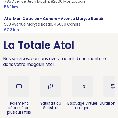
785 Avenue Jean Moulin,
82000 Montauban
58,1 km
Atol Mon Opticien - Cahors - Avenue Maryse Bastié
563 Avenue Maryse Bastié,
46000 Cahors
67,3 km
La Totale Atol
Nos services, compris avec l'achat d'une monture
dans votre magasin Atol.
Paiement
Satisfait ou
Essayage virtuel
Livraison 
sécurisé en
Satisfait
en ligne
plusieurs fois