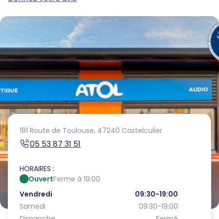
191 Route de Toulouse,
47240 Castelculier
05 53 87 31 51
HORAIRES :
Ouvert
Ferme à 19:00
Vendredi
09:30-19:00
Samedi
09:30-19:00
Dimanche
Fermé