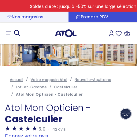
Soldes d’été : jusqu’à -50% sur une large sélection
Nos magasins
Prendre RDV
Connexion
Liste des 
Accueil
Votre magasin Atol
Nouvelle-Aquitaine
Lot-et-Garonne
Castelculier
Atol Mon Opticien - Castelculier
Atol Mon Opticien -
Castelculier
5,0
42 avis
Donnez votre avis