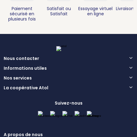
Paiement
Satisfait ou
Essayage virtuel
Livraison 
sécurisé en
Satisfait
en ligne
plusieurs fois
Nous contacter
Informations utiles
Nos services
La coopérative Atol
Suivez-nous
A propos de nous