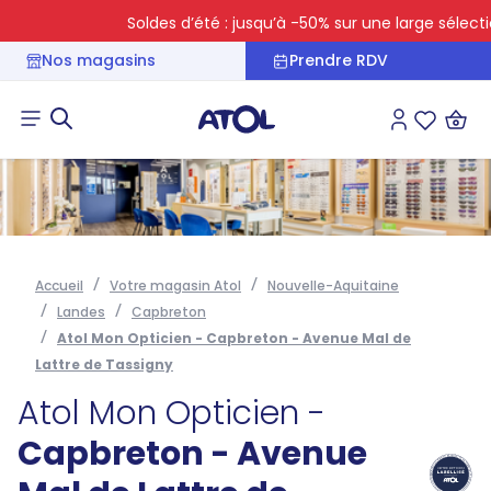
Soldes d’été : jusqu’à -50% sur une large sélection
Nos magasins
Prendre RDV
Connexion
Liste des 
Accueil
Votre magasin Atol
Nouvelle-Aquitaine
Landes
Capbreton
Atol Mon Opticien - Capbreton - Avenue Mal de
Lattre de Tassigny
Atol Mon Opticien -
Capbreton - Avenue