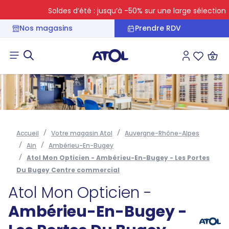
Soldes d’été : jusqu’à -50% sur une large sélection
Nos magasins
Prendre RDV
Connexion
Liste des 
Accueil
Votre magasin Atol
Auvergne-Rhône-Alpes
Ain
Ambérieu-En-Bugey
Atol Mon Opticien - Ambérieu-En-Bugey - Les Portes
Du Bugey Centre commercial
Atol Mon Opticien -
Ambérieu-En-Bugey -