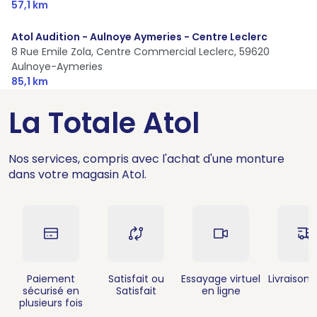
57,1 km
Atol Audition - Aulnoye Aymeries - Centre Leclerc
8 Rue Emile Zola, Centre Commercial Leclerc,
59620
Aulnoye-Aymeries
85,1 km
La Totale Atol
Nos services, compris avec l'achat d'une monture
dans votre magasin Atol.
Paiement
Satisfait ou
Essayage virtuel
Livraison 
sécurisé en
Satisfait
en ligne
plusieurs fois