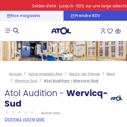
Soldes d’été : jusqu’à -50% sur une large sélection
Nos magasins
Prendre RDV
Connexion
Liste des 
Accueil
Votre magasin Atol
Hauts-de-France
Nord
Wervicq-Sud
Atol Audition - Wervicq-Sud
Atol Audition -
Wervicq-
Sud
Aucun avis
Donnez votre avis