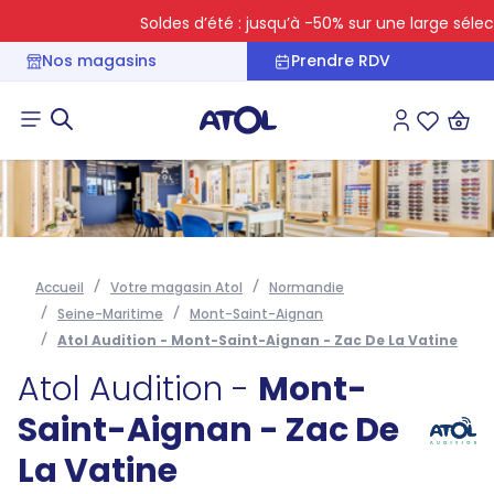
Soldes d’été : jusqu’à -50% sur une large sélectio
Nos magasins
Prendre RDV
Connexion
Liste des 
Accueil
Votre magasin Atol
Normandie
Seine-Maritime
Mont-Saint-Aignan
Atol Audition - Mont-Saint-Aignan - Zac De La Vatine
Atol Audition -
Mont-
Saint-Aignan - Zac De
La Vatine