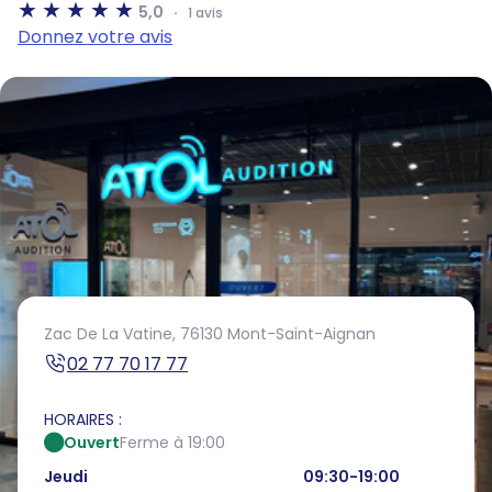
5,0
1 avis
Donnez votre avis
Zac De La Vatine,
76130 Mont-Saint-Aignan
02 77 70 17 77
HORAIRES :
Ouvert
Ferme à 19:00
Jeudi
09:30-19:00