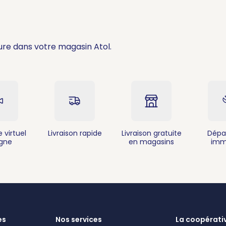
ure dans votre magasin Atol.
 virtuel
Livraison rapide
Livraison gratuite
Dépa
igne
en magasins
imm
es
Nos services
La coopérati