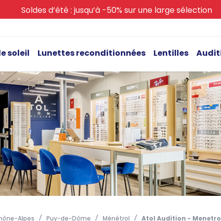
Soldes d’été : jusqu’à -50% sur une large sélection
e soleil
Lunettes reconditionnées
Lentilles
Audit
hône-Alpes
Puy-de-Dôme
Ménétrol
Atol Audition - Menetro