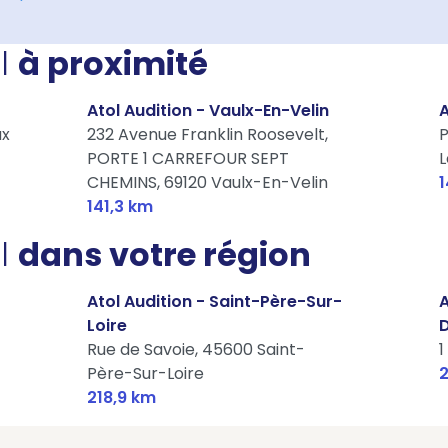
l
à proximité
Atol Audition - Vaulx-En-Velin
A
ux
232 Avenue Franklin Roosevelt,
P
PORTE 1 CARREFOUR SEPT
L
CHEMINS,
69120 Vaulx-En-Velin
1
141,3 km
l
dans votre région
Atol Audition - Saint-Père-Sur-
A
Loire
Rue de Savoie,
45600 Saint-
1
Père-Sur-Loire
2
218,9 km