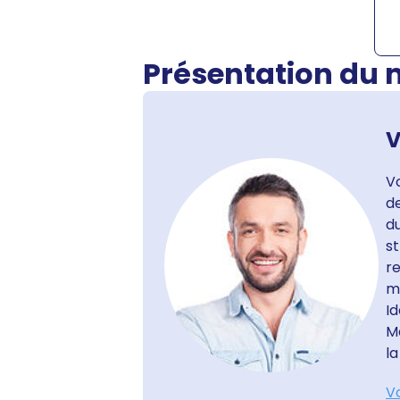
Présentation du
V
V
d
du
st
r
m
Id
M
la
Vo