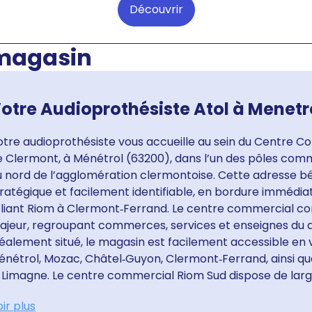
Découvrir
 magasin
otre Audioprothésiste Atol à Menetr
otre audioprothésiste vous accueille au sein du Centre C
e Clermont, à Ménétrol (63200), dans l’un des pôles comm
 nord de l’agglomération clermontoise. Cette adresse bén
ratégique et facilement identifiable, en bordure immédia
eliant Riom à Clermont‑Ferrand. Le centre commercial con
ajeur, regroupant commerces, services et enseignes du q
éalement situé, le magasin est facilement accessible en 
énétrol, Mozac, Châtel‑Guyon, Clermont‑Ferrand, ainsi qu
 Limagne. Le centre commercial Riom Sud dispose de large
ir plus