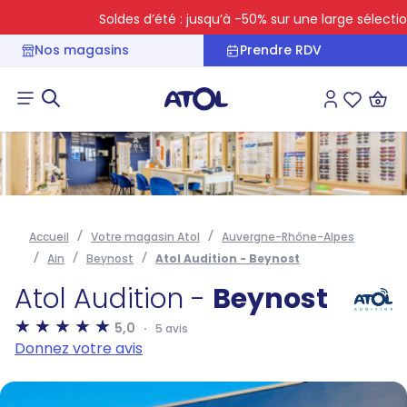
Soldes d’été : jusqu’à -50% sur une large sélection
Nos magasins
Prendre RDV
Connexion
Liste des 
Accueil
Votre magasin Atol
Auvergne-Rhône-Alpes
Ain
Beynost
Atol Audition - Beynost
Atol Audition -
Beynost
5,0
5 avis
Donnez votre avis