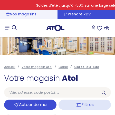
Soldes d’été : jusqu’à -50% sur une large séle
Nos magasins
Prendre RDV
Connexion
Liste des 
Accueil
Votre magasin Atol
Corse
Corse-du-Sud
Votre magasin
Atol
Autour de moi
Filtres